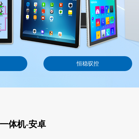
恒稳驭控
控一体机-安卓