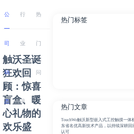
公
行
热
热门标签
司
业
门
触沃圣诞
狂欢回
动
资
问
顾：惊喜
盲盒、暖
态
讯
答
热门文章
心礼物的
TouchWo触沃新型嵌入式工控触摸一体
欢乐盛
东省名优高新技术产品，以持续深耕回
认可