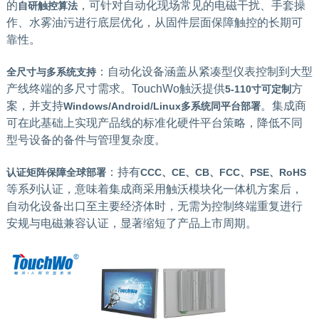
的
，可针对自动化现场常见的电磁干扰、手套操
自研触控算法
作、水雾油污进行底层优化，从固件层面保障触控的长期可
靠性。
：自动化设备涵盖从紧凑型仪表控制到大型
全尺寸与多系统支持
产线终端的多尺寸需求。TouchWo触沃提供
方
5-110寸可定制
案，并支持
。集成商
Windows/Android/Linux多系统同平台部署
可在此基础上实现产品线的标准化硬件平台策略，降低不同
型号设备的备件与管理复杂度。
：持有
认证矩阵保障全球部署
CCC、CE、CB、FCC、PSE、RoHS
等系列认证，意味着集成商采用触沃模块化一体机方案后，
自动化设备出口至主要经济体时，无需为控制终端重复进行
安规与电磁兼容认证，显著缩短了产品上市周期。