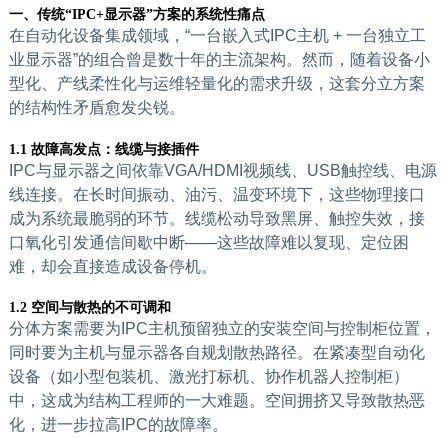
一、传统“IPC+显示器”方案的系统性痛点
在自动化设备集成领域，“一台嵌入式IPC主机 + 一台独立工
业显示器”的组合曾是数十年的主流架构。然而，随着设备小
型化、产线柔性化与运维轻量化的需求升级，这套分立方案
的结构性矛盾愈发尖锐。
1.1 故障高发点：线缆与接插件
IPC与显示器之间依靠VGA/HDMI视频线、USB触控线、电源
线连接。在长时间振动、油污、温变环境下，这些物理接口
成为系统最脆弱的环节。线缆松动导致黑屏、触控失效，接
口氧化引发通信间歇中断——这些故障难以复现、定位困
难，却会直接造成设备停机。
1.2 空间与散热的不可调和
分体方案需要为IPC主机预留独立的安装空间与控制柜位置，
同时要为主机与显示器各自规划散热路径。在紧凑型自动化
设备（如小型包装机、激光打标机、协作机器人控制柜）
中，这成为结构工程师的一大难题。空间拥挤又导致散热恶
化，进一步拉高IPC的故障率。