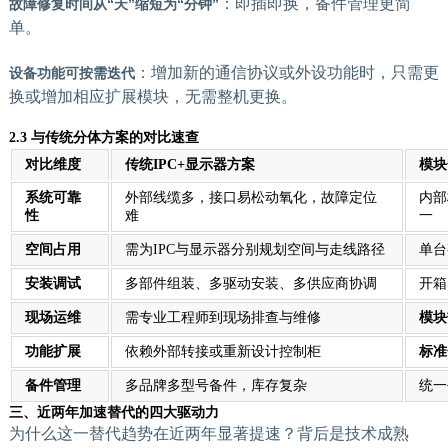
：即插即换，备件管理更简
故障修复时间从“天”缩短为“分钟”
单。
：增加新的通信协议或外设功能时，只需更
设备功能可按需迭代
换或增加相应扩展模块，无需整机更换。
2.3 与传统分体方案的对比速查
对比维度
传统IPC+显示器方案
模块
系统可靠
外部线缆多，接口易松动氧化，故障定位
内部
性
难
一
空间占用
需为IPC与显示器分别规划空间与走线路径
单台
安装调试
多部件组装、多驱动安装、多供应商协调
开箱
现场运维
需专业工程师到现场排查与维修
模块
功能扩展
依赖外部转接或重新设计控制柜
标准
备件管理
多品牌多型号备件，库存复杂
统一
三、近两年加速替代的四大驱动力
为什么这一替代趋势在近两年显著提速？背后是技术成熟