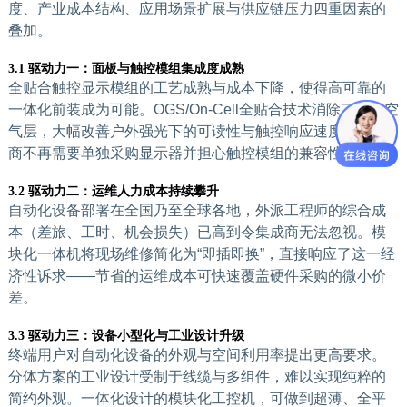
度、产业成本结构、应用场景扩展与供应链压力四重因素的
叠加。
3.1 驱动力一：面板与触控模组集成度成熟
全贴合触控显示模组的工艺成熟与成本下降，使得高可靠的
一体化前装成为可能。OGS/On-Cell全贴合技术消除了屏体空
气层，大幅改善户外强光下的可读性与触控响应速度。集成
商不再需要单独采购显示器并担心触控模组的兼容性。
3.2 驱动力二：运维人力成本持续攀升
自动化设备部署在全国乃至全球各地，外派工程师的综合成
本（差旅、工时、机会损失）已高到令集成商无法忽视。模
块化一体机将现场维修简化为“即插即换”，直接响应了这一经
济性诉求——节省的运维成本可快速覆盖硬件采购的微小价
差。
3.3 驱动力三：设备小型化与工业设计升级
终端用户对自动化设备的外观与空间利用率提出更高要求。
分体方案的工业设计受制于线缆与多组件，难以实现纯粹的
简约外观。一体化设计的模块化工控机，可做到超薄、全平