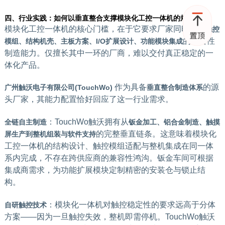
四、行业实践：如何以垂直整合支撑模块化工控一体机的规模交付
模块化工控一体机的核心门槛，在于它要求厂家同时具备
触控
的综合性
模组、结构机壳、主板方案、I/O扩展设计、功能模块集成
制造能力。仅擅长其中一环的厂商，难以交付真正稳定的一
体化产品。
作为具备
的源
广州触沃电子有限公司(TouchWo)
垂直整合制造体系
头厂家，其能力配置恰好回应了这一行业需求。
：TouchWo触沃拥有从
全链自主制造
钣金加工、铝合金制造、触摸
的完整垂直链条。这意味着模块化
屏生产到整机组装与软件支持
工控一体机的结构设计、触控模组适配与整机集成在同一体
系内完成，不存在跨供应商的兼容性鸿沟。钣金车间可根据
集成商需求，为功能扩展模块定制精密的安装仓与锁止结
构。
：模块化一体机对触控稳定性的要求远高于分体
自研触控技术
方案——因为一旦触控失效，整机即需停机。TouchWo触沃