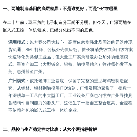
一、两地制造基因的底层差异：不是谁更好，而是“长”在哪里
在二十年前，珠三角的电子制造分工尚不分明。但今天，广深两地在
嵌入式工控一体机领域，已经分化出不同的底色。
深圳模式
：以方案公司为核心，高度依赖华强北及周边的元器件现
货流通、SMT打样、公模外壳供应链。擅长将消费级或商用级方案
快速转化为类似工业品，但大量工厂实为研发办公加外协组装模
式。重资产加工（大型钣金、铝挤、触摸屏贴合）往往需外发至东
莞、惠州甚至广州。
广州模式
：依托老牌工业基底，保留了完整的重型与精密制造配
套。从钢材、铝材到触摸屏ITO蚀刻，广州及周边聚集了一批数十
年深耕单一工艺的中大型工厂。工业设备厂商也习惯在广州寻找具
备结构件自制能力的源头厂。这催生了一批垂直整合度高、全流程
不依赖外包的嵌入式工控一体机企业。
二、品控与生产稳定性对比表：从六个硬指标拆解