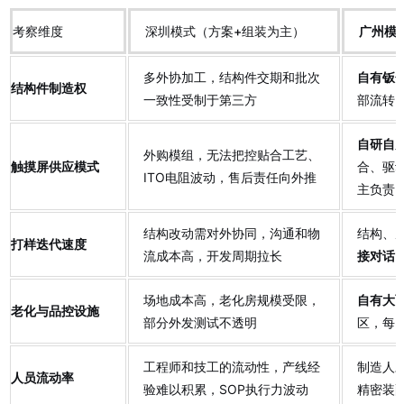
考察维度
深圳模式（方案+组装为主）
广州模
多外协加工，结构件交期和批次
自有钣
结构件制造权
一致性受制于第三方
部流转
自研自
外购模组，无法把控贴合工艺、
触摸屏供应模式
合、驱
ITO电阻波动，售后责任向外推
主负责
结构改动需对外协同，沟通和物
结构、
打样迭代速度
流成本高，开发周期拉长
接对话
场地成本高，老化房规模受限，
自有大
老化与品控设施
部分外发测试不透明
区，每
工程师和技工的流动性，产线经
制造人
人员流动率
验难以积累，SOP执行力波动
精密装