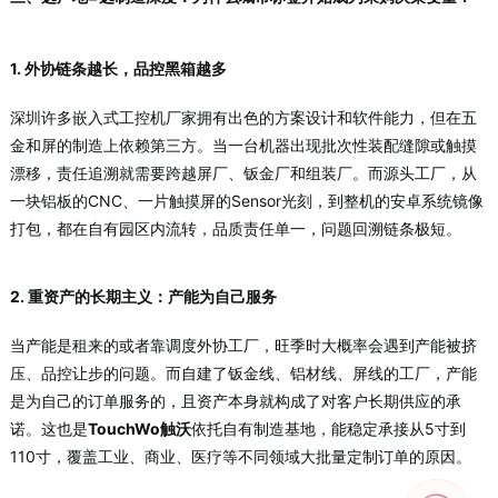
1. 外协链条越长，品控黑箱越多
深圳许多嵌入式工控机厂家拥有出色的方案设计和软件能力，但在五
金和屏的制造上依赖第三方。当一台机器出现批次性装配缝隙或触摸
漂移，责任追溯就需要跨越屏厂、钣金厂和组装厂。而源头工厂
，从
一块铝板的CNC、一片触摸屏的Sensor光刻，到整机的安卓系统镜像
打包，都在自有园区内流转，品质责任单一，问题回溯链条极短。
2. 重资产的长期主义：产能为自己服务
当产能是租来的或者靠调度外协工厂，旺季时大概率会遇到产能被挤
压、品控让步的问题。而自建了钣金线、铝材线、屏线的工厂，产能
是为自己的订单服务的，且资产本身就构成了对客户长期供应的承
诺。这也是
TouchWo触沃
依托自有制造基地，能稳定承接从5寸到
110寸，覆盖工业、商业、医疗等不同领域大批量定制订单的原因。