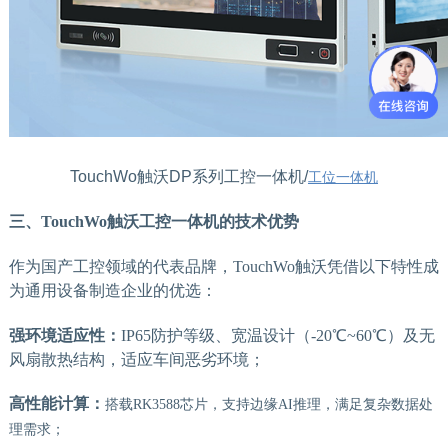
TouchWo触沃DP系列工控一体机/
工位一体机
三、
TouchWo触沃
工控一体机的技术优势
作为国产工控领域的代表品牌，
TouchWo触沃
凭借以下特性成
为通用设备制造企业的优选：
强环境适应性：
IP65防护等级、宽温设计（-20℃~60℃）及无
风扇散热结构，适应车间恶劣环境；
高性能计算：
搭载
RK3588芯片，支持边缘AI推理，满足复杂数据处
理需求；