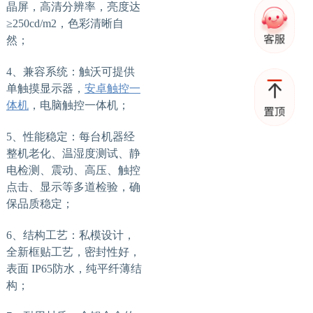
晶屏，高清分辨率，亮度达
≥250cd/m2，色彩清晰自
然；
4、兼容系统：触沃可提供
单触摸显示器，
安卓触控一
体机
，电脑触控一体机；
5、性能稳定：每台机器经
整机老化、温湿度测试、静
电检测、震动、高压、触控
点击、显示等多道检验，确
保品质稳定；
6、结构工艺：私模设计，
全新框贴工艺，密封性好，
表面 IP65防水，纯平纤薄结
构；