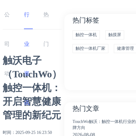
公
行
热
热门标签
触控一体机
触摸屏
司
业
门
触控一体机厂家
健康管理
触沃电子
（TouchWo）
动
资
问
触控一体机：
开启智慧健康
态
讯
答
热门文章
管理的新纪元
TouchWo触沃：触控一体机行业
牌方向
时间：2025-09-25 16:23:50
2026-08-08